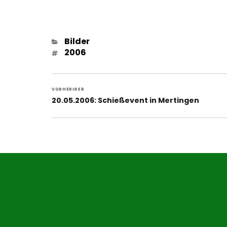
Kategorien
Bilder
Schlagwörter
2006
Beitragsnavigation
VORHERIGER
Vorheriger
20.05.2006: Schießevent in Mertingen
Beitrag: