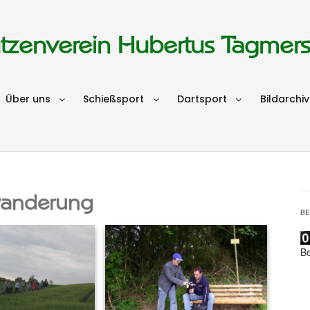
tzenverein Hubertus Tagmer
Über uns
Schießsport
Dartsport
Bildarchiv
wanderung
B
B