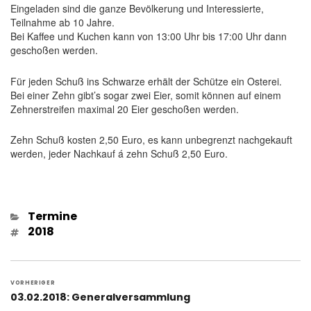
Eingeladen sind die ganze Bevölkerung und Interessierte,
Teilnahme ab 10 Jahre.
Bei Kaffee und Kuchen kann von 13:00 Uhr bis 17:00 Uhr dann
geschoßen werden.
Für jeden Schuß ins Schwarze erhält der Schütze ein Osterei.
Bei einer Zehn gibt’s sogar zwei Eier, somit können auf einem
Zehnerstreifen maximal 20 Eier geschoßen werden.
Zehn Schuß kosten 2,50 Euro, es kann unbegrenzt nachgekauft
werden, jeder Nachkauf á zehn Schuß 2,50 Euro.
Kategorien
Termine
Schlagwörter
2018
Beitragsnavigation
VORHERIGER
Vorheriger
03.02.2018: Generalversammlung
Beitrag: