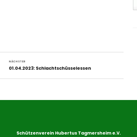
NÄCHSTER
Nächster
01.04.2023: Schlachtschüsselessen
Beitrag:
Schützenverein Hubertus Tagmersheim e.V.