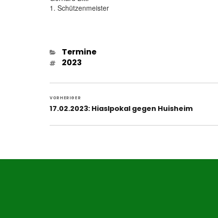
1. Schützenmeister
Kategorien
Termine
Schlagwörter
2023
Beitragsnavigation
VORHERIGER
Vorheriger
17.02.2023: Hiaslpokal gegen Huisheim
Beitrag: