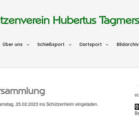
tzenverein Hubertus Tagmer
Über uns
Schießsport
Dartsport
Bildarchiv
rsammlung
B
amstag, 25.02.2023 ins Schützenheim eingeladen.
B