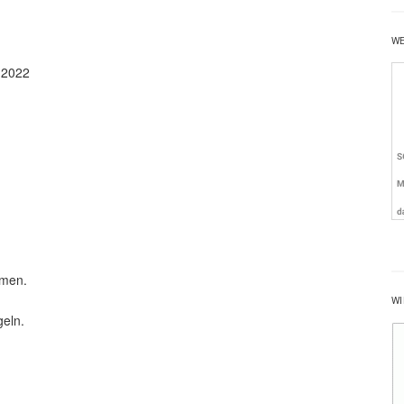
W
.2022
mmen.
WI
geln.