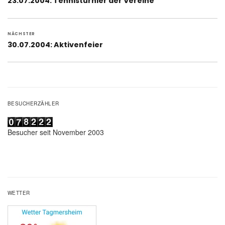
Vorheriger
23.07.2004: Tennisturnier der Vereine
Beitrag:
NÄCHSTER
Nächster
30.07.2004: Aktivenfeier
Beitrag:
BESUCHERZÄHLER
Besucher seit November 2003
WETTER