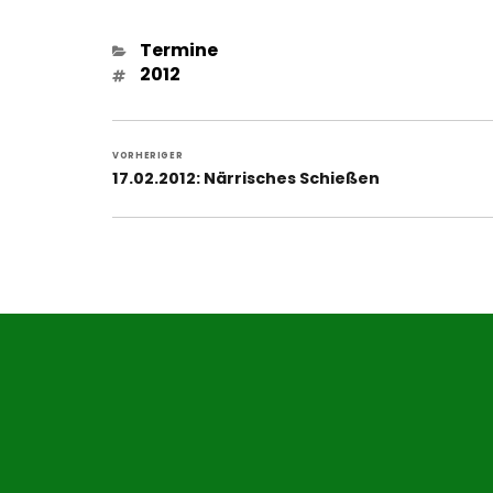
Kategorien
Termine
Schlagwörter
2012
Beitragsnavigation
VORHERIGER
Vorheriger
17.02.2012: Närrisches Schießen
Beitrag: