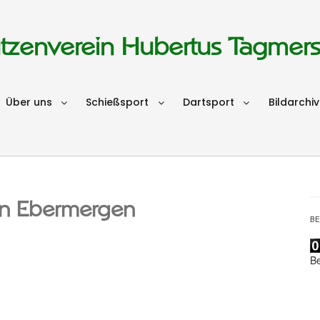
tzenverein Hubertus Tagmer
Über uns
Schießsport
Dartsport
Bildarchiv
in Ebermergen
B
B