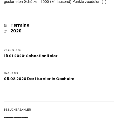
gestarteten Schützen 1000 (Eintausend) Punkte zuaddiert (+) !
Kategorien
Termine
Schlagwörter
2020
Beitragsnavigation
VORHERIGER
Vorheriger
19.01.2020: Sebastianifeier
Beitrag:
NÄCHSTER
Nächster
08.02.2020 Dartturnier in Gosheim
Beitrag:
BESUCHERZÄHLER