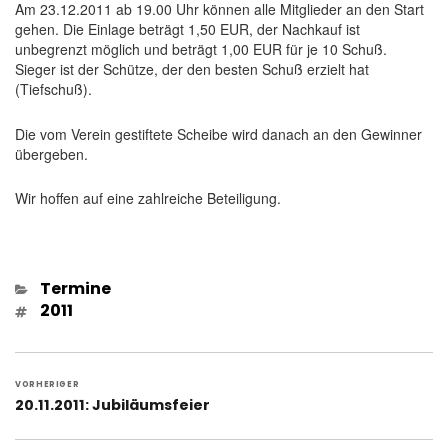
Am 23.12.2011 ab 19.00 Uhr können alle Mitglieder an den Start
gehen. Die Einlage beträgt 1,50 EUR, der Nachkauf ist
unbegrenzt möglich und beträgt 1,00 EUR für je 10 Schuß.
Sieger ist der Schütze, der den besten Schuß erzielt hat
(Tiefschuß).
Die vom Verein gestiftete Scheibe wird danach an den Gewinner
übergeben.
Wir hoffen auf eine zahlreiche Beteiligung.
Kategorien
Termine
Schlagwörter
2011
Beitragsnavigation
VORHERIGER
Vorheriger
20.11.2011: Jubiläumsfeier
Beitrag: