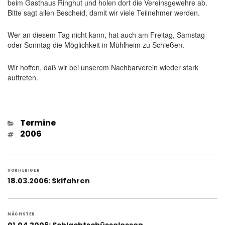
beim Gasthaus Ringhut und holen dort die Vereinsgewehre ab.
Bitte sagt allen Bescheid, damit wir viele Teilnehmer werden.
Wer an diesem Tag nicht kann, hat auch am Freitag, Samstag
oder Sonntag die Möglichkeit in Mühlheim zu Schießen.
Wir hoffen, daß wir bei unserem Nachbarverein wieder stark
auftreten.
Kategorien
Termine
Schlagwörter
2006
Beitragsnavigation
VORHERIGER
Vorheriger
18.03.2006: Skifahren
Beitrag:
NÄCHSTER
Nächster
01.04.2006: Schlachtschüsselessen