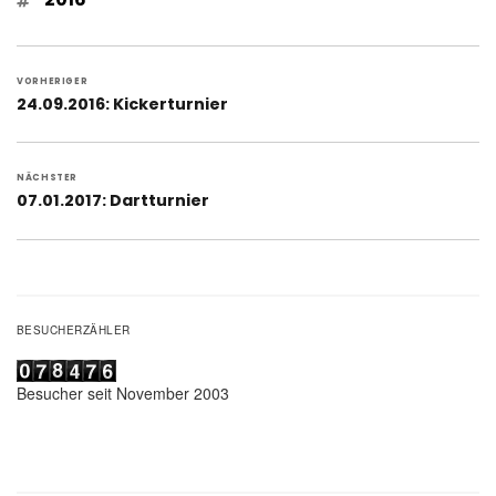
Beitragsnavigation
VORHERIGER
Vorheriger
24.09.2016: Kickerturnier
Beitrag:
NÄCHSTER
Nächster
07.01.2017: Dartturnier
Beitrag:
BESUCHERZÄHLER
Besucher seit November 2003