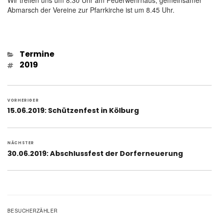
Abmarsch der Vereine zur Pfarrkirche ist um 8.45 Uhr.
Kategorien
Termine
Schlagwörter
2019
Beitragsnavigation
VORHERIGER
Vorheriger
15.06.2019: Schützenfest in Kölburg
Beitrag:
NÄCHSTER
Nächster
30.06.2019: Abschlussfest der Dorferneuerung
Beitrag:
BESUCHERZÄHLER