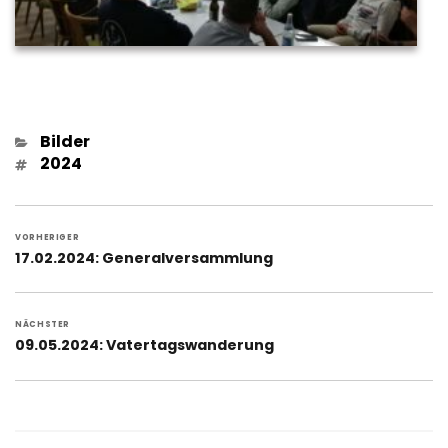
Kategorien
Bilder
Schlagwörter
2024
Beitragsnavigation
VORHERIGER
Vorheriger
17.02.2024: Generalversammlung
Beitrag:
NÄCHSTER
Nächster
09.05.2024: Vatertagswanderung
Beitrag: