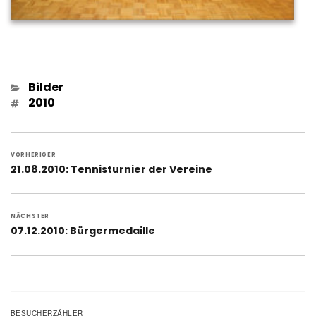
Kategorien
Bilder
Schlagwörter
2010
Beitragsnavigation
VORHERIGER
Vorheriger
21.08.2010: Tennisturnier der Vereine
Beitrag:
NÄCHSTER
Nächster
07.12.2010: Bürgermedaille
Beitrag:
BESUCHERZÄHLER