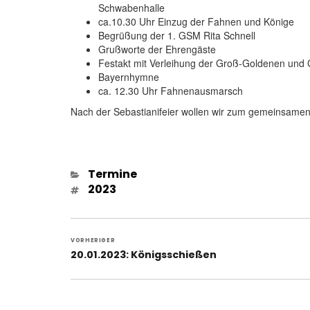
Schwabenhalle
ca.10.30 Uhr Einzug der Fahnen und Könige
Begrüßung der 1. GSM Rita Schnell
Grußworte der Ehrengäste
Festakt mit Verleihung der Groß-Goldenen und
Bayernhymne
ca. 12.30 Uhr Fahnenausmarsch
Nach der Sebastianifeier wollen wir zum gemeinsamen
Kategorien
Termine
Schlagwörter
2023
Beitragsnavigation
VORHERIGER
Vorheriger
20.01.2023: Königsschießen
Beitrag: