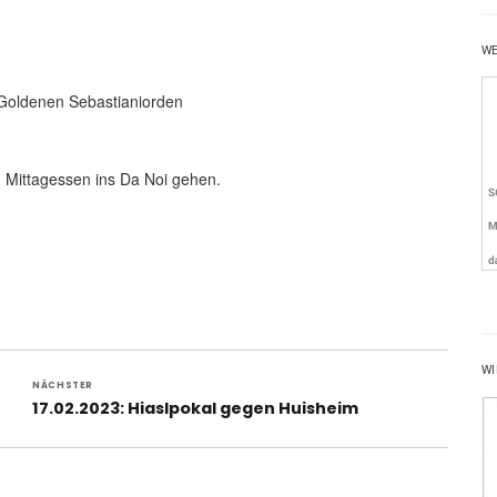
W
 Goldenen Sebastianiorden
 Mittagessen ins Da Noi gehen.
WI
NÄCHSTER
Nächster
17.02.2023: Hiaslpokal gegen Huisheim
Beitrag: