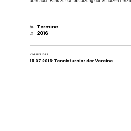
aber auch Fans zur Unterstützung der Schützen herzl
Kategorien
Termine
Schlagwörter
2016
Beitragsnavigation
VORHERIGER
Vorheriger
16.07.2016: Tennisturnier der Vereine
Beitrag: