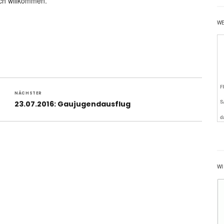
ich willkommen.
W
NÄCHSTER
Nächster
23.07.2016: Gaujugendausflug
Beitrag:
WI