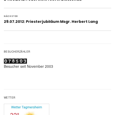
Beitrag:
NÄCHSTER
Nächster
29.07.2012: Priesterjubiläum Msgr. Herbert Lang
Beitrag:
BESUCHERZÄHLER
Besucher seit November 2003
WETTER