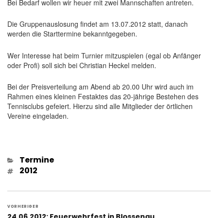
Bei Bedarf wollen wir heuer mit zwei Mannschaften antreten.
Die Gruppenauslosung findet am 13.07.2012 statt, danach
werden die Starttermine bekanntgegeben.
Wer Interesse hat beim Turnier mitzuspielen (egal ob Anfänger
oder Profi) soll sich bei Christian Heckel melden.
Bei der Preisverteilung am Abend ab 20.00 Uhr wird auch im
Rahmen eines kleinen Festaktes das 20-jährige Bestehen des
Tennisclubs gefeiert. Hierzu sind alle Mitglieder der örtlichen
Vereine eingeladen.
Kategorien
Termine
Schlagwörter
2012
Beitragsnavigation
VORHERIGER
Vorheriger
24.06.2012: Feuerwehrfest in Blossenau