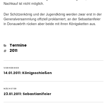
Nachkauf ist nicht möglich.
Der Schützenkönig und der Jugendkönig werden zwar erst in der
Generalversammlung offiziell proklamiert, an der Sebastianifeier
in Donauwörth rücken aber beide mit ihren Königsketten aus.
Kategorien
Termine
Schlagwörter
2011
Beitragsnavigation
VORHERIGER
Vorheriger
14.01.2011: Königsschießen
Beitrag:
NÄCHSTER
Nächster
23.01.2011: Sebastianifeier
Beitrag: