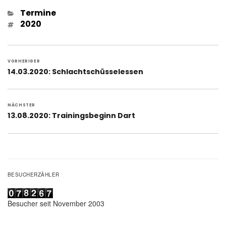
Kategorien
Termine
Schlagwörter
2020
Beitragsnavigation
VORHERIGER
Vorheriger
14.03.2020: Schlachtschüsselessen
Beitrag:
NÄCHSTER
Nächster
13.08.2020: Trainingsbeginn Dart
Beitrag:
BESUCHERZÄHLER
Besucher seit November 2003