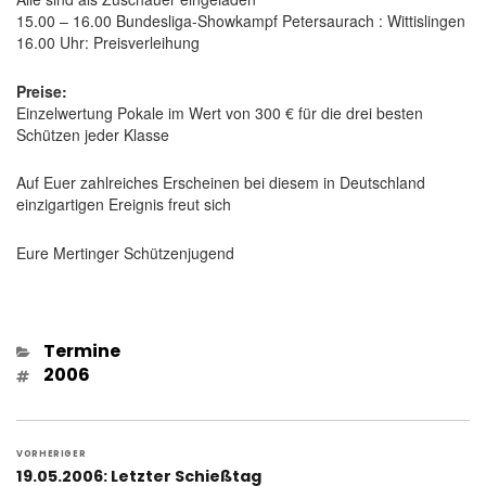
15.00 – 16.00 Bundesliga-Showkampf Petersaurach : Wittislingen
16.00 Uhr: Preisverleihung
Preise:
Einzelwertung Pokale im Wert von 300 € für die drei besten
Schützen jeder Klasse
Auf Euer zahlreiches Erscheinen bei diesem in Deutschland
einzigartigen Ereignis freut sich
Eure Mertinger Schützenjugend
Kategorien
Termine
Schlagwörter
2006
Beitragsnavigation
VORHERIGER
Vorheriger
19.05.2006: Letzter Schießtag