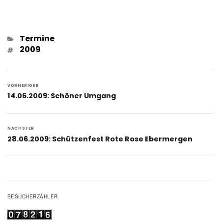
Kategorien
Termine
Schlagwörter
2009
Beitragsnavigation
VORHERIGER
Vorheriger
14.06.2009: Schöner Umgang
Beitrag:
NÄCHSTER
Nächster
28.06.2009: Schützenfest Rote Rose Ebermergen
Beitrag:
BESUCHERZÄHLER