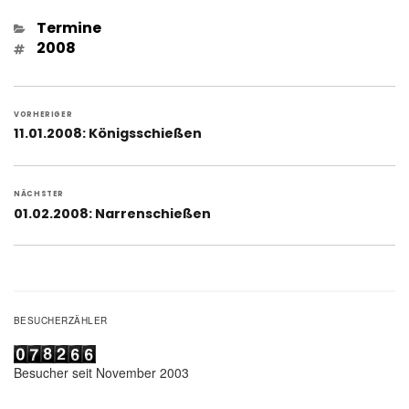
Kategorien
Termine
Schlagwörter
2008
Beitragsnavigation
VORHERIGER
Vorheriger
11.01.2008: Königsschießen
Beitrag:
NÄCHSTER
Nächster
01.02.2008: Narrenschießen
Beitrag:
BESUCHERZÄHLER
Besucher seit November 2003