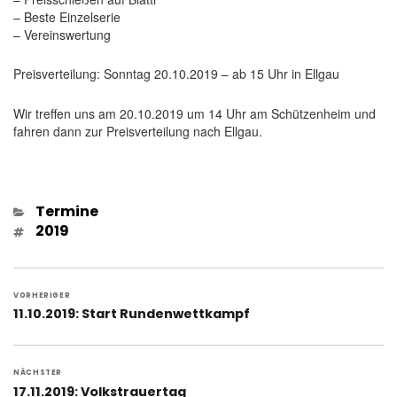
– Beste Einzelserie
– Vereinswertung
Preisverteilung: Sonntag 20.10.2019 – ab 15 Uhr in Ellgau
Wir treffen uns am 20.10.2019 um 14 Uhr am Schützenheim und
fahren dann zur Preisverteilung nach Ellgau.
Kategorien
Termine
Schlagwörter
2019
Beitragsnavigation
VORHERIGER
Vorheriger
11.10.2019: Start Rundenwettkampf
Beitrag:
NÄCHSTER
Nächster
17.11.2019: Volkstrauertag