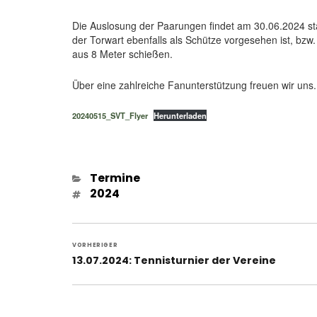
Die Auslosung der Paarungen findet am 30.06.2024 stat
der Torwart ebenfalls als Schütze vorgesehen ist, bzw
aus 8 Meter schießen.
Über eine zahlreiche Fanunterstützung freuen wir uns.
20240515_SVT_Flyer
Herunterladen
Kategorien
Termine
Schlagwörter
2024
Beitragsnavigation
VORHERIGER
Vorheriger
13.07.2024: Tennisturnier der Vereine
Beitrag: