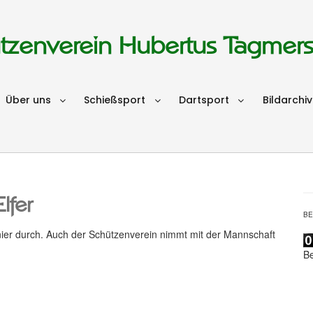
tzenverein Hubertus Tagmer
Über uns
Schießsport
Dartsport
Bildarchiv
lfer
B
urnier durch. Auch der Schützenverein nimmt mit der Mannschaft
B