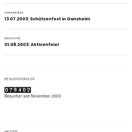
Beitragsnavigation
VORHERIGER
Vorheriger
13.07.2003: Schützenfest in Gansheim
Beitrag:
NÄCHSTER
Nächster
01.08.2003: Aktivenfeier
Beitrag:
BESUCHERZÄHLER
Besucher seit November 2003
WETTER