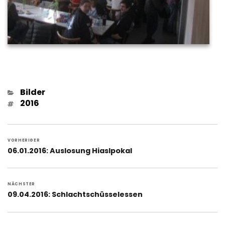
Kategorien
Bilder
Schlagwörter
2016
Beitragsnavigation
VORHERIGER
Vorheriger
06.01.2016: Auslosung Hiaslpokal
Beitrag:
NÄCHSTER
Nächster
09.04.2016: Schlachtschüsselessen
Beitrag: