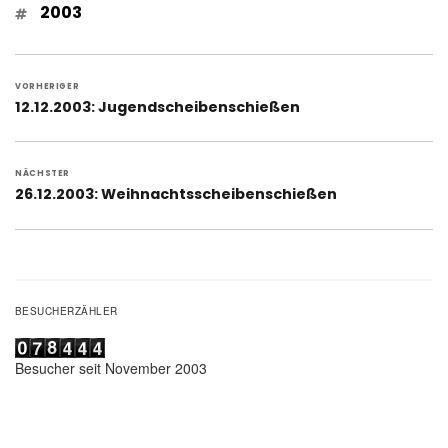
Schlagwörter
2003
Beitragsnavigation
VORHERIGER
Vorheriger
12.12.2003: Jugendscheibenschießen
Beitrag:
NÄCHSTER
Nächster
26.12.2003: Weihnachtsscheibenschießen
Beitrag:
BESUCHERZÄHLER
Besucher seit November 2003