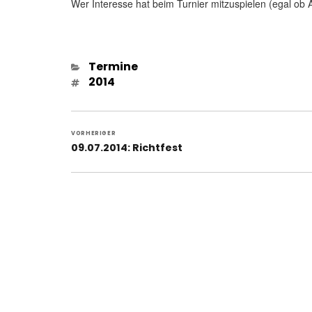
Wer Interesse hat beim Turnier mitzuspielen (egal ob A
Kategorien
Termine
Schlagwörter
2014
Beitragsnavigation
VORHERIGER
Vorheriger
09.07.2014: Richtfest
Beitrag: