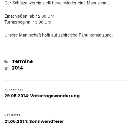
Der Schützenverein stellt heuer wieder eine Mannschaft.
Einschießen: ab 12:30 Uhr
Turnierbeginn: 13:00 Uhr
Unsere Mannschaft hofft auf zahlreiche Fanunterstützung.
Kategorien
Termine
Schlagwörter
2014
Beitragsnavigation
VORHERIGER
Vorheriger
29.05.2014: Vatertagswanderung
Beitrag:
NÄCHSTER
Nächster
21.06.2014: Sonnwendfeier
Beitrag: