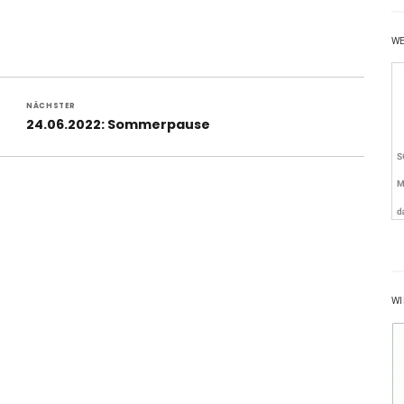
W
NÄCHSTER
Nächster
24.06.2022: Sommerpause
Beitrag:
WI