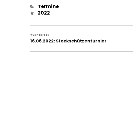
Kategorien
Termine
Schlagwörter
2022
Beitragsnavigation
VORHERIGER
Vorheriger
16.06.2022: Stockschützenturnier
Beitrag: