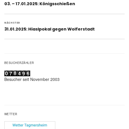
Vorheriger
03. – 17.01.2025: Königsschießen
Beitrag:
NÄCHSTER
Nächster
31.01.2025: Hiaslpokal gegen Wolferstadt
Beitrag:
BESUCHERZÄHLER
Besucher seit November 2003
WETTER