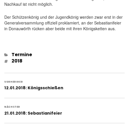
Nachkauf ist nicht möglich.
Der Schützenkönig und der Jugendkönig werden zwar erst in der
Generalversammlung offiziell proklamiert, an der Sebastianifeier
in Donauwörth rücken aber beide mit ihren Königsketten aus.
Kategorien
Termine
Schlagwörter
2018
Beitragsnavigation
VORHERIGER
Vorheriger
12.01.2018: Königsschießen
Beitrag:
NÄCHSTER
Nächster
21.01.2018: Sebastianifeier
Beitrag: