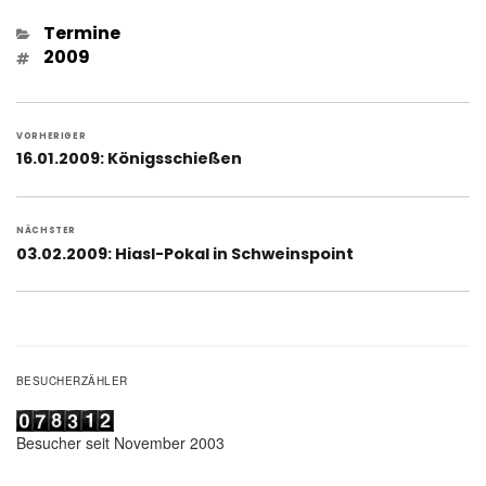
Kategorien
Termine
Schlagwörter
2009
Beitragsnavigation
VORHERIGER
Vorheriger
16.01.2009: Königsschießen
Beitrag:
NÄCHSTER
Nächster
03.02.2009: Hiasl-Pokal in Schweinspoint
Beitrag:
BESUCHERZÄHLER
Besucher seit November 2003