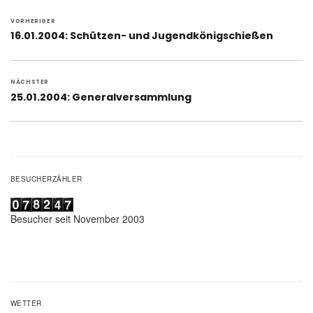
Beitragsnavigation
VORHERIGER
Vorheriger
16.01.2004: Schützen- und Jugendkönigschießen
Beitrag:
NÄCHSTER
Nächster
25.01.2004: Generalversammlung
Beitrag:
BESUCHERZÄHLER
Besucher seit November 2003
WETTER