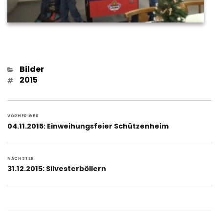
Kategorien
Bilder
Schlagwörter
2015
Beitragsnavigation
VORHERIGER
Vorheriger
04.11.2015: Einweihungsfeier Schützenheim
Beitrag:
NÄCHSTER
Nächster
31.12.2015: Silvesterböllern
Beitrag: