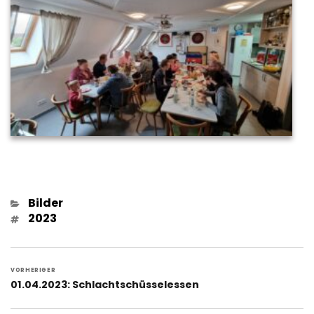
Kategorien
Bilder
Schlagwörter
2023
Beitragsnavigation
VORHERIGER
Vorheriger
01.04.2023: Schlachtschüsselessen
Beitrag: