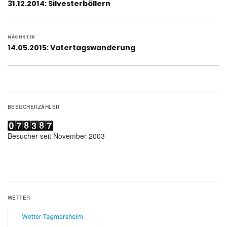
Vorheriger
31.12.2014: Silvesterböllern
Beitrag:
NÄCHSTER
Nächster
14.05.2015: Vatertagswanderung
Beitrag:
BESUCHERZÄHLER
Besucher seit November 2003
WETTER