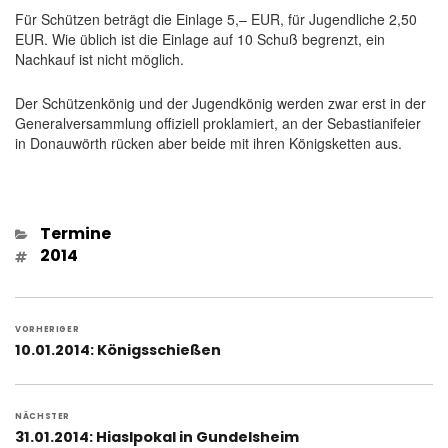
Für Schützen beträgt die Einlage 5,– EUR, für Jugendliche 2,50
EUR. Wie üblich ist die Einlage auf 10 Schuß begrenzt, ein
Nachkauf ist nicht möglich.
Der Schützenkönig und der Jugendkönig werden zwar erst in der
Generalversammlung offiziell proklamiert, an der Sebastianifeier
in Donauwörth rücken aber beide mit ihren Königsketten aus.
Kategorien
Termine
Schlagwörter
2014
Beitragsnavigation
VORHERIGER
Vorheriger
10.01.2014: Königsschießen
Beitrag:
NÄCHSTER
Nächster
31.01.2014: Hiaslpokal in Gundelsheim