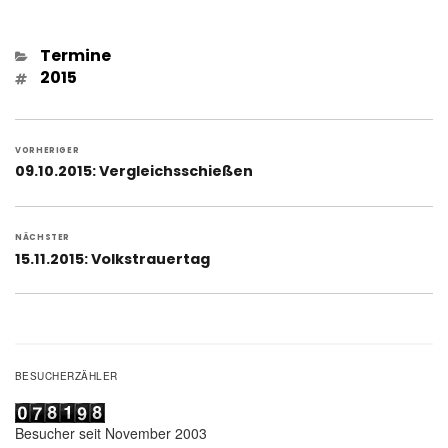
Kategorien
Termine
Schlagwörter
2015
Beitragsnavigation
VORHERIGER
Vorheriger
09.10.2015: Vergleichsschießen
Beitrag:
NÄCHSTER
Nächster
15.11.2015: Volkstrauertag
Beitrag:
BESUCHERZÄHLER
Besucher seit November 2003