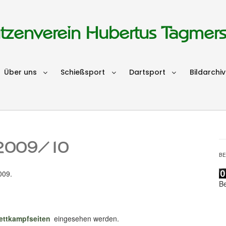
tzenverein Hubertus Tagmer
Über uns
Schießsport
Dartsport
Bildarchiv
K 2009/10
B
009.
B
ttkampfseiten
eingesehen werden.