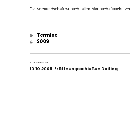
Die Vorstandschaft wünscht allen Mannschaftsschütze
Kategorien
Termine
Schlagwörter
2009
Beitragsnavigation
VORHERIGER
Vorheriger
10.10.2009: Eröffnungsschießen Daiting
Beitrag: