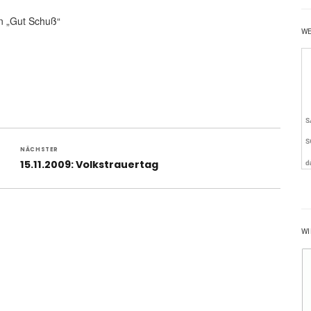
n „Gut Schuß“
W
NÄCHSTER
Nächster
15.11.2009: Volkstrauertag
Beitrag:
WI