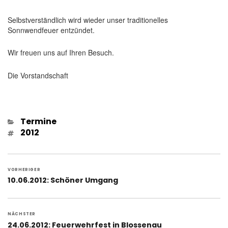
Selbstverständlich wird wieder unser traditionelles
Sonnwendfeuer entzündet.
Wir freuen uns auf Ihren Besuch.
Die Vorstandschaft
Kategorien
Termine
Schlagwörter
2012
Beitragsnavigation
VORHERIGER
Vorheriger
10.06.2012: Schöner Umgang
Beitrag:
NÄCHSTER
Nächster
24.06.2012: Feuerwehrfest in Blossenau