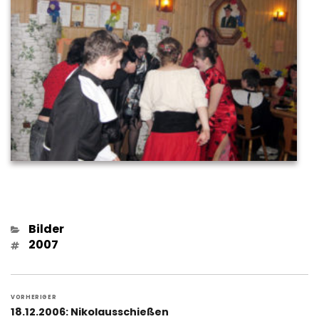
Kategorien
Bilder
Schlagwörter
2007
Beitragsnavigation
VORHERIGER
Vorheriger
18.12.2006: Nikolausschießen