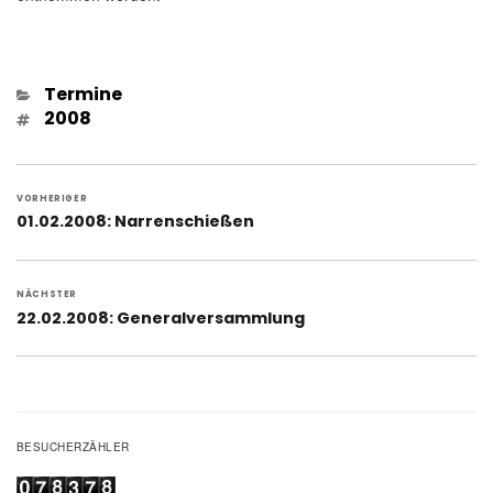
Kategorien
Termine
Schlagwörter
2008
Beitragsnavigation
VORHERIGER
Vorheriger
01.02.2008: Narrenschießen
Beitrag:
NÄCHSTER
Nächster
22.02.2008: Generalversammlung
Beitrag:
BESUCHERZÄHLER