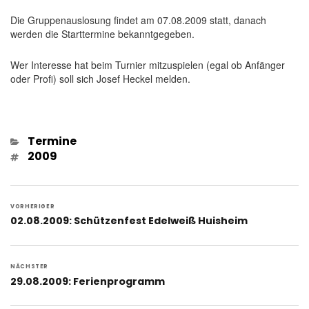
Die Gruppenauslosung findet am 07.08.2009 statt, danach
werden die Starttermine bekanntgegeben.
Wer Interesse hat beim Turnier mitzuspielen (egal ob Anfänger
oder Profi) soll sich Josef Heckel melden.
Kategorien
Termine
Schlagwörter
2009
Beitragsnavigation
VORHERIGER
Vorheriger
02.08.2009: Schützenfest Edelweiß Huisheim
Beitrag:
NÄCHSTER
Nächster
29.08.2009: Ferienprogramm
Beitrag: