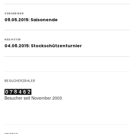
Beitragsnavigation
VORHERIGER
Vorheriger
09.05.2015: Saisonende
Beitrag:
NÄCHSTER
Nächster
04.06.2015: Stockschützenturnier
Beitrag:
BESUCHERZÄHLER
Besucher seit November 2003