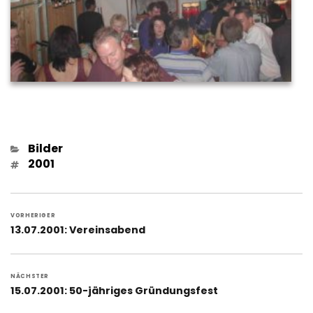
Kategorien
Bilder
Schlagwörter
2001
Beitragsnavigation
VORHERIGER
Vorheriger
13.07.2001: Vereinsabend
Beitrag:
NÄCHSTER
Nächster
15.07.2001: 50-jähriges Gründungsfest
Beitrag: