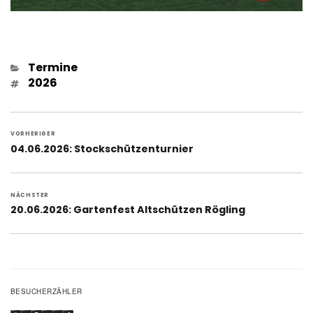
Kategorien
Termine
Schlagwörter
2026
Beitragsnavigation
VORHERIGER
Vorheriger
04.06.2026: Stockschützenturnier
Beitrag:
NÄCHSTER
Nächster
20.06.2026: Gartenfest Altschützen Rögling
Beitrag:
BESUCHERZÄHLER