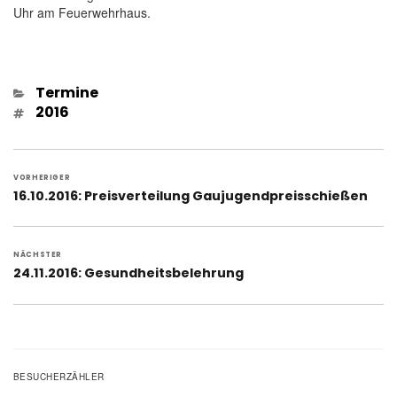
Uhr am Feuerwehrhaus.
Kategorien
Termine
Schlagwörter
2016
Beitragsnavigation
VORHERIGER
Vorheriger
16.10.2016: Preisverteilung Gaujugendpreisschießen
Beitrag:
NÄCHSTER
Nächster
24.11.2016: Gesundheitsbelehrung
Beitrag:
BESUCHERZÄHLER