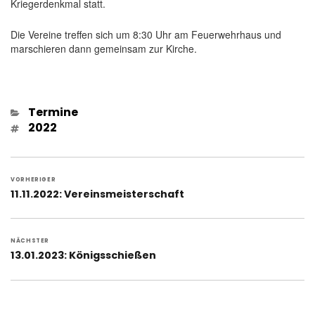
Kriegerdenkmal statt.
Die Vereine treffen sich um 8:30 Uhr am Feuerwehrhaus und
marschieren dann gemeinsam zur Kirche.
Kategorien
Termine
Schlagwörter
2022
Beitragsnavigation
VORHERIGER
Vorheriger
11.11.2022: Vereinsmeisterschaft
Beitrag:
NÄCHSTER
Nächster
13.01.2023: Königsschießen
Beitrag: