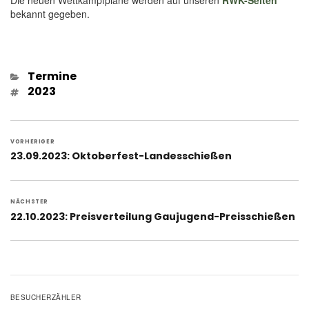
bekannt gegeben.
Kategorien
Termine
Schlagwörter
2023
Beitragsnavigation
VORHERIGER
Vorheriger
23.09.2023: Oktoberfest-Landesschießen
Beitrag:
NÄCHSTER
Nächster
22.10.2023: Preisverteilung Gaujugend-Preisschießen
Beitrag:
BESUCHERZÄHLER