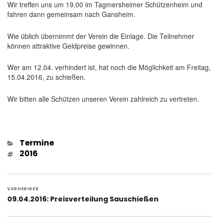
Wir treffen uns um 19.00 im Tagmersheimer Schützenheim und
fahren dann gemeinsam nach Gansheim.
Wie üblich übernimmt der Verein die Einlage. Die Teilnehmer
können attraktive Geldpreise gewinnen.
Wer am 12.04. verhindert ist, hat noch die Möglichkeit am Freitag,
15.04.2016, zu schießen.
Wir bitten alle Schützen unseren Verein zahlreich zu vertreten.
Kategorien
Termine
Schlagwörter
2016
Beitragsnavigation
VORHERIGER
Vorheriger
09.04.2016: Preisverteilung Sauschießen
Beitrag: