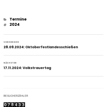
Kategorien
Termine
Schlagwörter
2024
Beitragsnavigation
VORHERIGER
Vorheriger
28.09.2024: Oktoberfestlandesschießen
Beitrag:
NÄCHSTER
Nächster
17.11.2024: Volkstrauertag
Beitrag:
BESUCHERZÄHLER